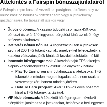
Áttekintés a Fairspin bónuszajánlatairól
A Fairspin kripto kaszinó vezető az iparágban, tökéletes hely az
online kaszinó bónuszok felfedezésére vagy a játékélmény
gazdagítására, ha tapasztalt játékos vagy.
Üdvözlő bónusz
: A kaszinó üdvözlő csomagja 450%-os
bónuszt és akár 140 ingyenes pörgetést kínál az első négy
befizetés alkalmával.
Befizetés nélküli bónusz
: A regisztráció után a játékosok
azonnal 200 TFS tokent kapnak, amelyekkel felfedezhetik a
kaszinó változatos játék kínálatát kezdeti befektetés nélkül.
Innovatív hűségprogramok
: A kaszinó saját TFS tokenjén
alapuló kezdeményezések exkluzív előnyöket kínálnak.
Play To Earn program
: Jutalmazza a játékosokat TFS
tokenekkel minden megtett fogadás után, nem csak a
veszteségekért, hanem minden játékért.
Hold To Earn program
: Akár 500%-os éves hozamot
kínál a TFS tokenek tartásával.
VIP klub bónuszok
: A 10 szintű hűségprogram növekvő
előnyökkel jutalmazza a játékosokat, beleértve a heti ingyenes