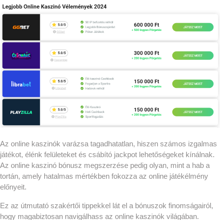
Az online kaszinók varázsa tagadhatatlan, hiszen számos izgalmas
játékot, élénk felületeket és csábító jackpot lehetőségeket kínálnak.
Az online kaszinó bónusz megszerzése pedig olyan, mint a hab a
tortán, amely hatalmas mértékben fokozza az online játékélmény
előnyeit.
Ez az útmutató szakértői tippekkel lát el a bónuszok finomságairól,
hogy magabiztosan navigálhass az online kaszinók világában.