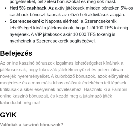
pörgetéseket, befizetési bónuszokat és még sok mást.
Heti 5% cashback
: Az aktív játékosok minden pénteken 5%-os
cashback bónuszt kapnak az előző heti aktivitásuk alapján.
Szerencsekerék
: Naponta elérhető, a Szerencsekerék
lehetőséget kínál a játékosoknak, hogy 1-től 100 TFS tokenig
nyerjenek. A VIP játékosok akár 10 000 TFS tokenig is
nyerhetnek a Szerencsekerék segítségével.
Befejezés
Az online kaszinó bónuszok izgalmas lehetőségeket kínálnak a
játékosoknak, hogy fokozzák játékélményüket és potenciálisan
növeljék nyereményeiket. A különböző bónuszok, azok előnyeinek
megértése és a maximális kihasználásuk érdekében tett lépések
kritikusak a siker esélyeinek növeléséhez. Használd ki a Fairspin
online kaszinó bónuszait, és kezdd meg a jutalmazó játék
kalandodat még ma!
GYIK
Valódiak a kaszinó bónuszok?